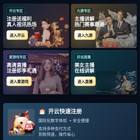
体育科技/政策法规变化
全部
科学健身方法
体育科技/政策法规变化
Fatal error
: Allowed memory size of 134217728 bytes
exhausted (tried to allocate 32768 bytes) in
/www/wwwroot/kaiyun-
lols15.com/zb_system/function/lib/thumb.php
on line
312