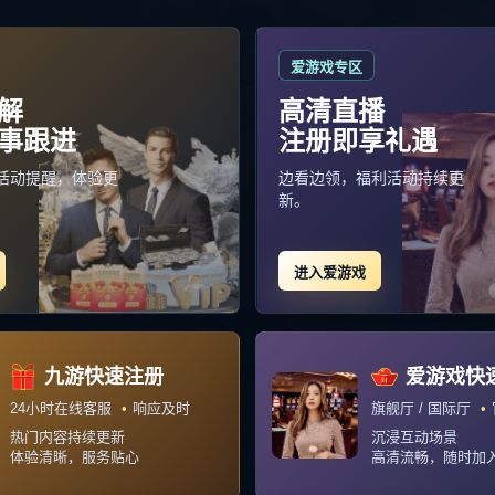
足球赛事
综合资讯
田径赛事
关于我们
其
欧篮联焦点战；尼斯扳平良机；信心
欧篮联2021)
5-11-08 06:27:25
更多志同道合的
开云全站
好友，赶快加入球吧的
开云下载
大家庭。
-03 10:
英雄联盟
18 编辑
岛
郎今日谍报。北京时间明天凌晨3点，欧洲杯1/4决赛最后一场赛
勃的
开云app
东道主法国。大赛开始之前，冰岛一直不被看好，但
四战不败。让人更意外的莫过于在16强中爆冷淘汰三狮军团。虽然