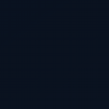
次碰面，
与冰岛队
想起上一
风险显然
的威胁。
强战火打