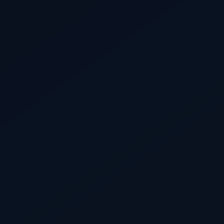
1/4决赛将上演最后一场较量，对战双方是法国与冰岛。过去11
其中，法国队收获30粒进球，而冰岛队则是8粒；2法国队此前11次
场。
奉先
但薪酬绝对是丰厚的。曼联球迷并不会为此感到困扰，虽然他们会
。穆帅这次引入伊布似乎是另一场赌博，但公平地说句，引入伊布的
他们曾在国米一同共事。而且伊布并不像法尔考那样，生涯受到伤病
布依然为巴黎圣日耳曼出战了超过50场比赛
邦神话再续
届黑马之年的欧洲杯迄今为止依然充满着不可思议的魔咒，在八