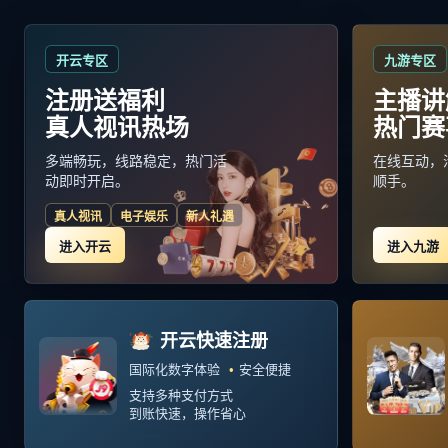
首页
综合球星
篮球新闻
开云app-今夜
常见运动损伤防护与康复
归；细节决定成败(
2025-11-08
275
更新：202
马上登录/ 立即注册，结交
本帖最后由7号特派员 于 16-07
相关标签：欧洲杯法国杯冰
各位BOSS吼，欢迎查阅邦女
响，冷门制造专家冰岛挑战雄心勃
回复
到，他
LoLs15
们走到今天竟然保持