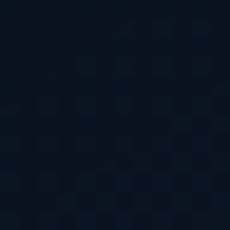
今夜欧篮联焦点战；尼斯扳平良机；
0
上一篇：
英雄联盟投注- 德国杯今
下一篇：
开云-风云突变！埃因霍温
单介绍
有话要说...