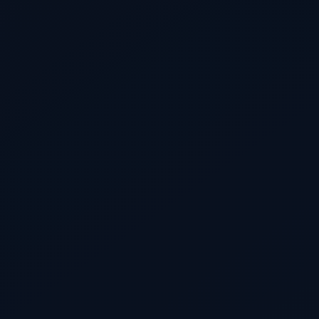
在欧洲杯1/4决赛中通过点球大战（6-5），以总比分7-6淘汰
利球员博努奇的点球的赢球的关键。
将之一，被连续破门很丢脸的
高昂着头离开
在欧洲杯1/4决赛中通过点球大战艰难战胜意大利队。博努奇表示
队都与世界冠军平起平坐。”
却躲不过世界杯冠军
岛 前瞻