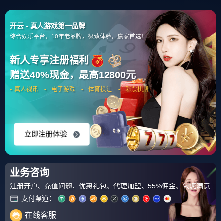
英雄联盟投注-关于德甲赛后走向成
谜，多特蒙德刷新队史纪录，球迷炸
锅，心理建设被强调的信息
常见运动损伤防护与康复
2025-10-10
1、1 在德甲最新积分榜上，多特蒙德队凭借三连胜，将积
分提升至创队史纪录的
开云下载
48分，巩固了
kaiyun
领头羊的
开云体育
位置2 门兴格拉德巴赫队在主场取得胜利，成功反超拜
仁慕尼黑队，暂时位居积分榜第二3 法兰克福队在客场与云达不
莱梅队战平，目前位列积分榜第四4 霍芬海姆队在本轮比赛后升
至第六位，而柏林赫塔和沃尔夫斯堡分别排在第七和第八。