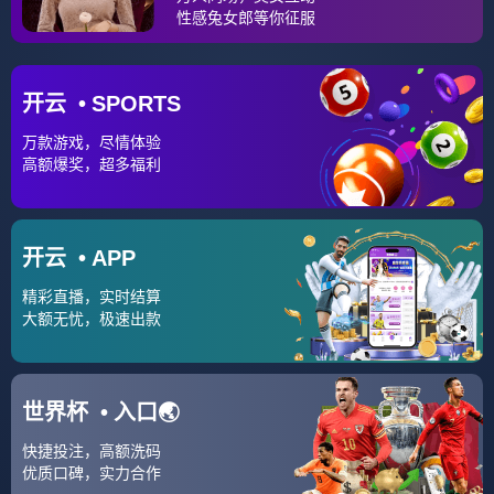
德甲赛后走向成谜
多特蒙德刷新队史纪录
球迷炸锅
心
理建设被强调
0
上一篇：
开云全站-赛地聚焦：西甲冲刺阶段热度飙升；达拉斯
独行侠更衣室发声；话题不断；训练强度明显提升的简单介绍
下一篇：
开云-NBA季后赛加时末段走向成谜，北京首钢回应争
议，压力陡增，细节决定成败的简单介绍
有话要说...